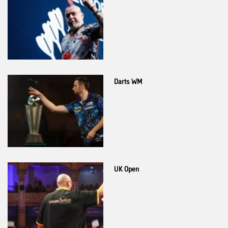
Darts WM
UK Open