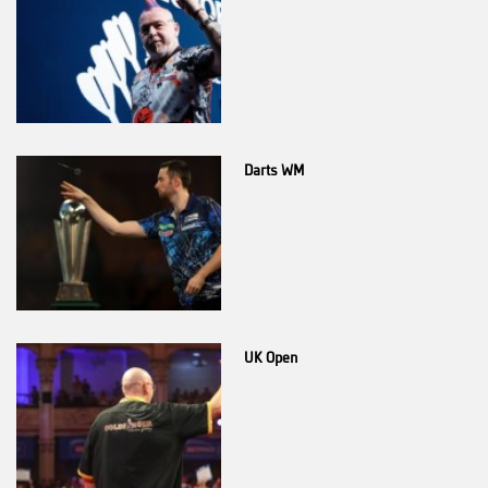
Darts WM
UK Open