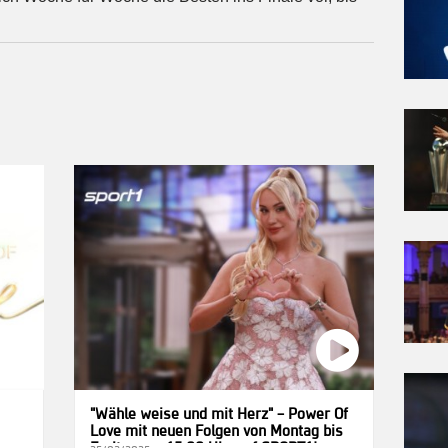
"Wähle weise und mit Herz" – Power Of
Love mit neuen Folgen von Montag bis
Freitag um 15:00 Uhr auf SPORT1!