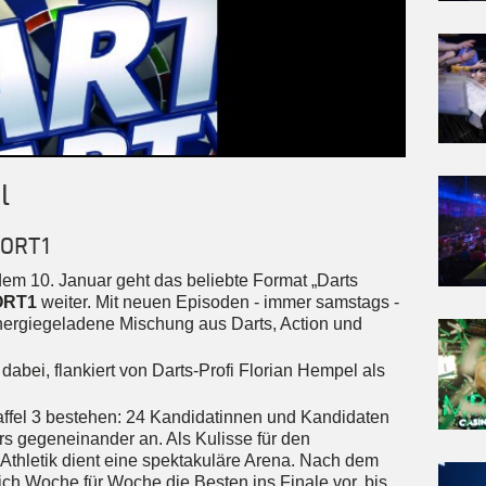
l
PORT1
t dem 10. Januar geht das beliebte Format „Darts
ORT1
weiter. Mit neuen Episoden - immer samstags -
energiegeladene Mischung aus Darts, Action und
.
 dabei, flankiert von Darts-Profi Florian Hempel als
affel 3 bestehen: 24 Kandidatinnen und Kandidaten
urs gegeneinander an. Als Kulisse für den
 Athletik dient eine spektakuläre Arena. Nach dem
h Woche für Woche die Besten ins Finale vor, bis