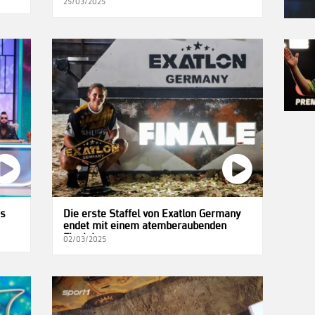
25/03/2025
ks
Die erste Staffel von Exatlon Germany
endet mit einem atemberaubenden
Finale!
02/03/2025