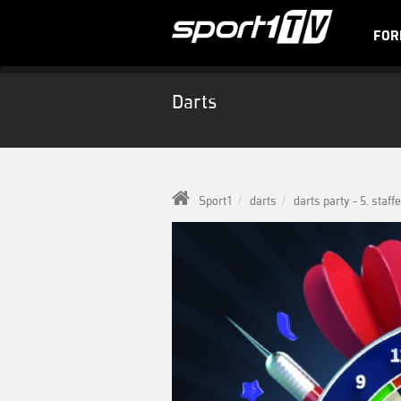
FOR
Darts
Sport1
darts
darts party - 5. staffe